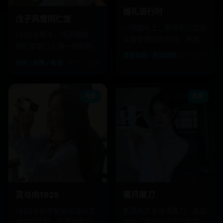
婚礼进行时
戊子风雪同仁堂
一场婚礼上，新郎的三位前
1948年寒冬，北平围城，
女友突然同时到场，而她们
同仁堂掌门人用一碗假药，
每个人手里都握着一个秘
爱情喜剧 / 家庭剧情
国产 · 2016
逼退了真军阀。
密。
历史 / 剧情 / 商战
国产 · 2008
电影
电影
灵与肉1925
蜜月屠刀
1925年科学家秘密进行灵
新婚夜丈夫递来屠刀，说这
魂转移实验，结果肉身与灵
是他们家族延续百年的蜜月