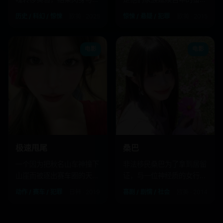
魂开始互相猎杀。
仪式。
历史 / 科幻 / 惊悚
欧美 · 2025
惊悚 / 悬疑 / 犯罪
欧美 · 2015
电影
电影
极速甩尾
桑巴
一个因为把秋名山车神撞下
非法移民桑巴为了拿到居留
山崖而被逐出赛车圈的天才
证，与一位神经质的女行政
车手，为了还债重出江湖，
助理假结婚，却假戏真做。
动作 / 赛车 / 犯罪
日韩 · 2019
喜剧 / 剧情 / 社会
欧美 · 2014
对手竟是自动驾驶AI。