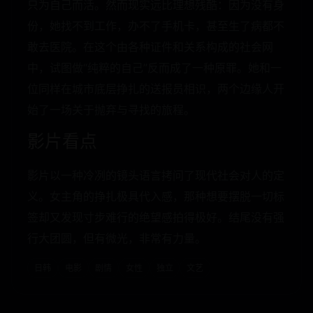
只为自己而活。然而现实远比理想残酷：因为没有身
份，她找不到工作，办不了手机卡，甚至生了病都不
敢去医院。在这个由各种证件和关系构成的社会网
中，试图做“纯粹的自己”反而成了一种原罪。她和一
位同样在城市底层挣扎的送报员相识，两个边缘人开
始了一场关于抛弃与寻找的旅程。
影片看点
影片以一种冷冽的镜头语言拷问了现代社会对人的定
义。女主角的挣扎极具代入感，那种想要摆脱一切标
签却又发现寸步难行的绝望感拍得极好。结尾没有强
行大团圆，但有微光，非常有力量。
日韩
电影
剧情
女性
独立
文艺