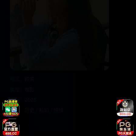
地区：
欧美
类型：
电影
年份：
2025
题材：
历史 / 科幻 / 惊悚