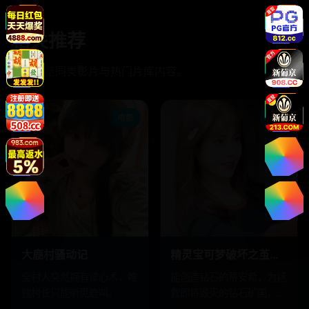
相关推荐
继续浏览同类影片与热门片库内容。
电影
电影
大鹿村骚动记
精灵宝可梦破坏之茧与蒂安希国语
全村人突然拥有读心术，唯
能创造钻石的蒂安希，为拯
独村长只能听见鹿叫。
救即将毁灭的钻石矿国，向
传说中的宝可梦求助。