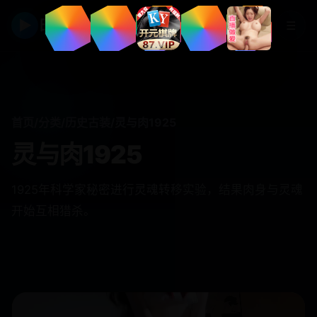
▶
日韩视频
☰
首页
/
分类
/
历史古装
/
灵与肉1925
灵与肉1925
1925年科学家秘密进行灵魂转移实验，结果肉身与灵魂
开始互相猎杀。