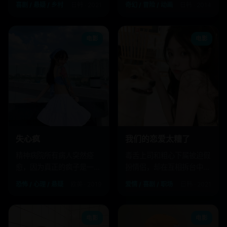
喜剧 / 悬疑 / 乡村
日韩 · 2021
奇幻 / 冒险 / 动画
日韩 · 2014
电影
电影
失心疯
我们的恋爱太糟了
精神病院所有病人突然痊
毒舌上司和粗心下属被迫假
愈，因为真正的疯子是一周
扮情侣，却在互相拆台中发
前入职的院长。
现对方才是理想型。
恐怖 / 心理 / 悬疑
欧美 · 2019
爱情 / 喜剧 / 职场
日韩 · 2021
电影
电影