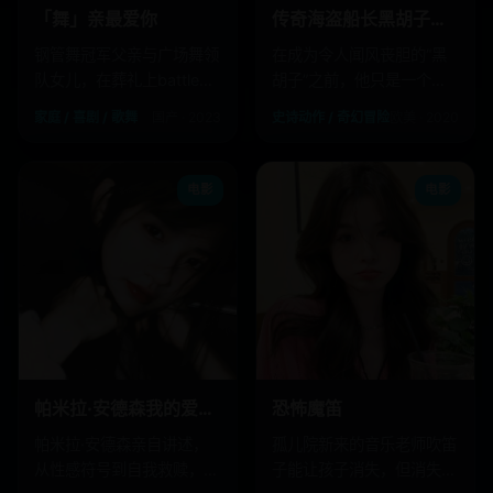
「舞」亲最爱你
传奇海盗船长黑胡子（上）
钢管舞冠军父亲与广场舞领
在成为令人闻风丧胆的“黑
队女儿，在葬礼上battle遗
胡子”之前，他只是一个被
产归属。
诅咒捆住手脚的失意水手。
家庭 / 喜剧 / 歌舞
国产 · 2023
史诗动作 / 奇幻冒险
欧美 · 2020
电影
电影
帕米拉·安德森我的爱情故事
恐怖魔笛
帕米拉·安德森亲自讲述，
孤儿院新来的音乐老师吹笛
从性感符号到自我救赎，撕
子能让孩子消失，但消失的