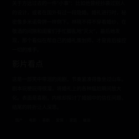
关于方远过去的一件“小事”：比如他曾经抄袭过别人
的设计，或者在国外有过一段隐婚。婚礼进行时，秘
密像多米诺骨牌一样倒下。林晓不得不穿着婚纱，在
敬酒的间隙和闺蜜们手忙脚乱地“灭火”，最后她发
现，那个看似在帮自己的婚礼策划师，才是背后操控
一切的推手。
影片看点
这是一部笑中带泪的闹剧，节奏紧凑得像坐过山车。
剧本玩梗玩得很溜，将婚礼上的各种尴尬瞬间放大
化。表面是喜剧，内核却探讨了婚姻中的信任问题，
结尾的转折让人深思。
国产
电影
喜剧
爱情
家庭
催泪