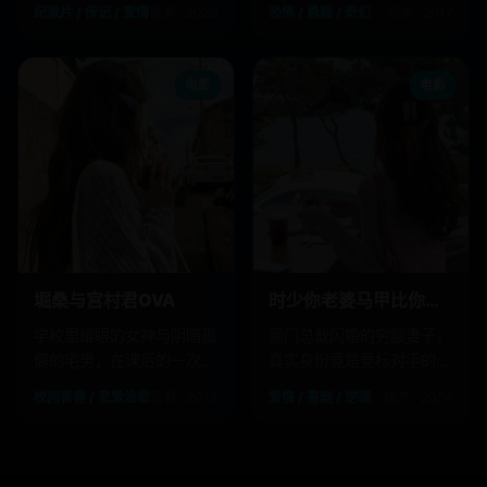
掉所有标签。
孩子都回来了且变得完美。
纪录片 / 传记 / 爱情
欧美 · 2023
恐怖 / 悬疑 / 奇幻
欧美 · 2017
电影
电影
堀桑与宫村君OVA
时少你老婆马甲比你的资产还厚
学校里耀眼的女神与阴暗孤
豪门总裁闪婚的穷酸妻子，
僻的宅男，在课后的一次偶
真实身份竟是竞标对手的幕
遇中互换了彼此不为人知的
后大老板。
校园青春 / 恋爱治愈
日韩 · 2018
爱情 / 喜剧 / 逆袭
国产 · 2024
另一面。