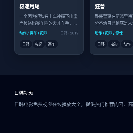
极速甩尾
狂兽
一个因为把秋名山车神撞下山崖
卧底警察在帮派里待
而被逐出赛车圈的天才车手，为
分不清自己到底是人
了还债重出江湖，对手竟是自动
动作 / 赛车 / 犯罪
日韩 · 2019
动作 / 犯罪 / 惊悚
驾驶AI。
日韩
电影
赛车
日韩
电影
动作
日韩视频
日韩电影免费视频在线播放大全，提供热门推荐内容、高