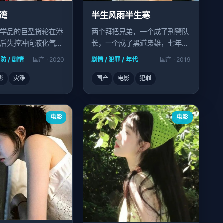
湾
半生风雨半生寒
学品的巨型货轮在港
两个拜把兄弟，一个成了刑警队
后失控冲向液化气码
长，一个成了黑道枭雄，七年后
防员必须在两小时内
在刑讯室重逢。
防 / 剧情
国产 · 2020
剧情 / 犯罪 / 年代
国产 · 2019
爆炸。
影
灾难
国产
电影
犯罪
电影
电影