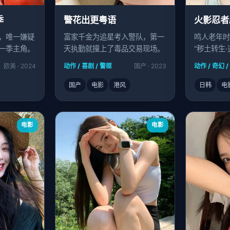
季
警花出更粤语
火影忍者
，唯一嫌疑
富家千金为追星考入警队，第一
鸣人老年时
一季主角。
天执勤就撞上了毒品交易现场。
“秽土转生
别。
欧美 · 2024
动作 / 喜剧 / 警匪
国产 · 2023
动作 / 奇幻 
国产
电影
港风
日韩
电
电影
电影