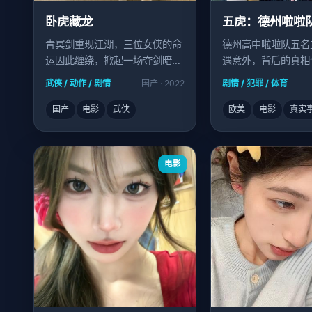
卧虎藏龙
五虎：德州啦啦
青冥剑重现江湖，三位女侠的命
德州高中啦啦队五名
运因此缠绕，掀起一场夺剑暗
遇意外，背后的真相
战。
武侠 / 动作 / 剧情
国产 · 2022
剧情 / 犯罪 / 体育
国产
电影
武侠
欧美
电影
真实
电影