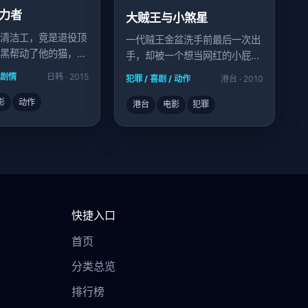
力者
大贼王与小煞星
清洁工，竟是退役顶
一代贼王金盆洗手前最后一次出
黑帮动了他的猫，屠
手，却被一个想当网红的小屁孩
全程直播。
/ 剧情
日韩 · 2015
犯罪 / 喜剧 / 动作
港台 · 2010
影
动作
港台
电影
犯罪
快捷入口
首页
分类总览
排行榜