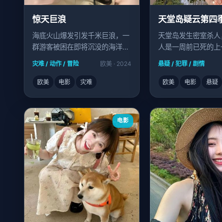
惊天巨浪
天堂岛疑云第四
海底火山爆发引发千米巨浪，一
天堂岛发生密室杀人
群游客被困在即将沉没的海洋乐
人是一周前已死的上
园。
灾难 / 动作 / 冒险
欧美 · 2024
悬疑 / 犯罪 / 剧情
欧美
电影
灾难
欧美
电影
悬疑
电影