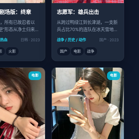
剧场版：终章
志愿军：雄兵出击
，所有已故忍者以
从跨过鸭绿江到长津湖，一支新
·逆”形态从净土归来道
兵占比70%的连队在冰天雪地中
成长为真正的“雄兵”。
/ 热血
日韩 · 2023
战争 / 历史 / 动作
国产 · 2023
影
火影
国产
电影
战争
电影
电影