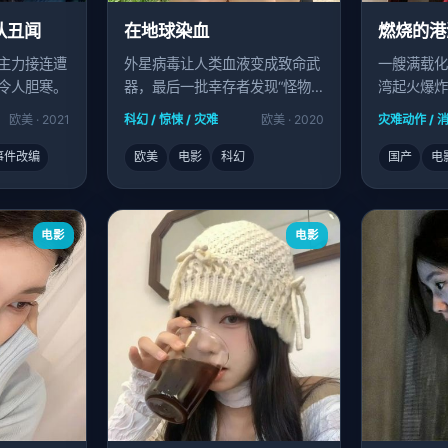
队丑闻
在地球染血
燃烧的港
主力接连遭
外星病毒让人类血液变成致命武
一艘满载化
令人胆寒。
器，最后一批幸存者发现“怪物”
湾起火爆炸
竟是同类。
头，八名消
欧美 · 2021
科幻 / 惊悚 / 灾难
欧美 · 2020
灾难动作 / 消
阻止第二次
事件改编
欧美
电影
科幻
国产
电
电影
电影