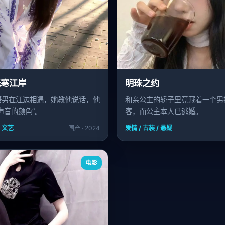
抵寒江岸
明珠之约
语男在江边相遇，她教他说话，他
和亲公主的轿子里竟藏着一个男
声音的颜色”。
客，而公主本人已逃婚。
/ 文艺
国产 · 2024
爱情 / 古装 / 悬疑
电影