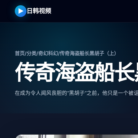
▶
日韩视频
首页
/
分类
/
奇幻科幻
/
传奇海盗船长黑胡子（上）
传奇海盗船长
在成为令人闻风丧胆的“黑胡子”之前，他只是一个被