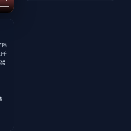
了隔
团千
藤摸
沸