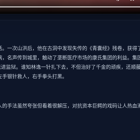
活。一次山洪后，他在古洞中发现失传的《青囊经》残卷，获得
病，名声传到城里，触动了垄断医疗市场的康氏集团的利益。集
送进监狱。谁知林逸一针扎下去，不但治好了千金的顽疾，还顺
左手银针救人，右手拳头打黑。
人的手法虽然夸张但看着很解压，对抗资本巨鳄的戏码让人热血