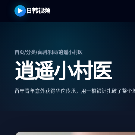
▶
日韩视频
首页
/
分类
/
喜剧乐园
/
逍遥小村医
逍遥小村医
留守青年意外获得华佗传承，用一根银针扎破了整个