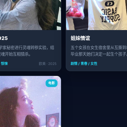
925
姐妹情谊
科学家秘密进行灵魂转移实验，结
五个女孩在女生宿舍里从互撕到
灵魂开始互相猎杀。
毕业那天她们决定一起生个孩子
/ 惊悚
欧美 · 2025
剧情 / 青春 / 女性
电影