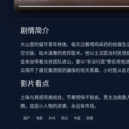
剧情简介
大山里的留守青年林逸，每天过着喂鸡采药的枯燥生
空诊脉、枯木逢春的奇异医术。他以土法医治村民怪
金亲自带着法务团队进山，要以“非法行医”罪名将他
瓜揭开了康氏集团假药骗保的惊天黑幕。小村医从此
影片看点
土味与爽感完美结合，节奏明快不拖沓。男主治病救
腾。底层小人物的逆袭，永远有市场。
国产
电影
乡村
奇幻
中医
逆袭