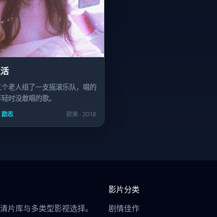
生活
五个老人组了一支摇滚乐队，唱的
年轻时没敢唱的歌。
/ 励志
欧美 · 2018
影片分类
清片库与多类型影视选择。
剧情佳作