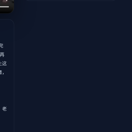
完
不再
止这
舞，
，老