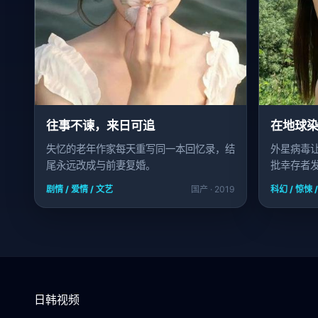
往事不谏，来日可追
在地球
失忆的老年作家每天重写同一本回忆录，结
外星病毒
尾永远改成与前妻复婚。
批幸存者发
剧情 / 爱情 / 文艺
国产 · 2019
科幻 / 惊悚 
日韩视频