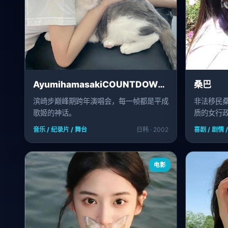
AyumihamasakiCOUNTDOWNLIVE2001-2002A
桑巴
滨崎步巅峰期跨年演唱会，每一帧都是平成
非法移民
歌姬的神话。
质的女行
音乐 / 纪录片 / 舞台
日韩 · 2002
喜剧 / 剧情 
电影