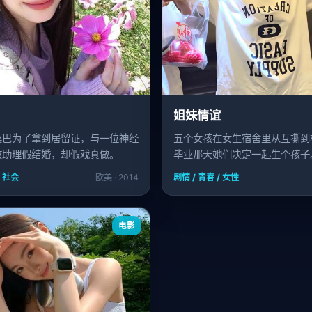
姐妹情谊
桑巴为了拿到居留证，与一位神经
五个女孩在女生宿舍里从互撕到
政助理假结婚，却假戏真做。
毕业那天她们决定一起生个孩子
/ 社会
欧美 · 2014
剧情 / 青春 / 女性
电影