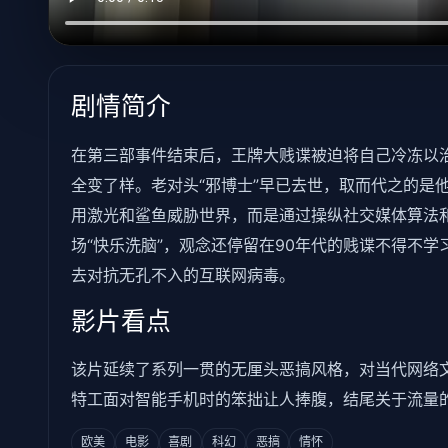
剧情简介
在第三部事件结束后，王牌大贱谍被迫将自己冷冻以治
全变了样。老对头“邪博士”早已去世，取而代之的是
用激光和鲨鱼威胁世界，而是通过操纵社交媒体算法
场“快乐洗脑”，观念还停留在90年代的贱谍不得不
去对抗无孔不入的互联网病毒。
影片看点
该片延续了系列一贯的无厘头恶搞风格，对当代网络
特工面对智能手机时的笨拙让人捧腹，结尾关于流量
欧美
电影
喜剧
科幻
恶搞
情怀