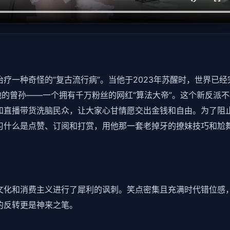
疗一种奇怪的“复古流行病”。当他于2023年苏醒时，世界已经
他的曾孙——一个拥有千万粉丝的网红“算法大帝”。这个新反派
和直播带货洗脑民众，让大家心甘情愿交出金钱和自由。为了阻
学习什么是点赞、订阅和打赏，用他那一套老掉牙的撩妹技巧和尬
文化和消费主义进行了犀利的讽刺。笑点密集且充满时代错位感
的反转更是神来之笔。