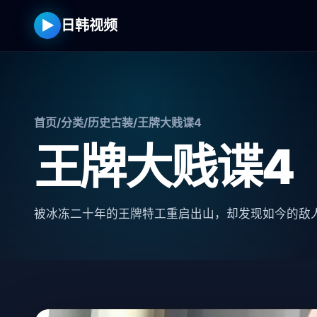
▶
日韩视频
首页
/
分类
/
历史古装
/
王牌大贱谍4
王牌大贱谍4
被冰冻二十年的王牌特工重启出山，却发现如今的敌人