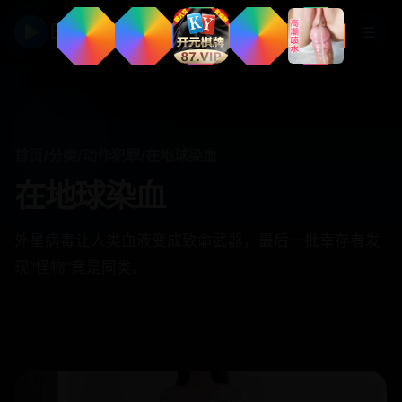
▶
日韩视频
☰
首页
/
分类
/
动作犯罪
/
在地球染血
在地球染血
外星病毒让人类血液变成致命武器，最后一批幸存者发
现“怪物”竟是同类。