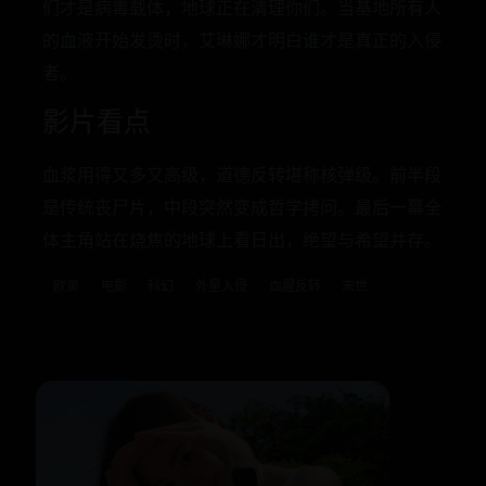
们才是病毒载体，地球正在清理你们。当基地所有人
的血液开始发烫时，艾琳娜才明白谁才是真正的入侵
者。
影片看点
血浆用得又多又高级，道德反转堪称核弹级。前半段
是传统丧尸片，中段突然变成哲学拷问。最后一幕全
体主角站在烧焦的地球上看日出，绝望与希望并存。
欧美
电影
科幻
外星入侵
血腥反转
末世