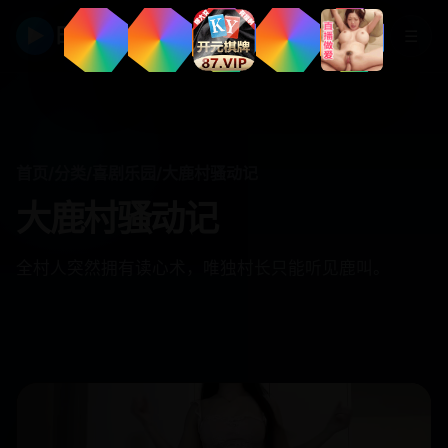
▶
日韩视频
☰
首页
/
分类
/
喜剧乐园
/
大鹿村骚动记
大鹿村骚动记
全村人突然拥有读心术，唯独村长只能听见鹿叫。