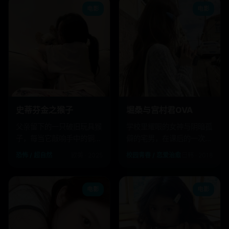
电影
电影
史蒂芬金之猴子
堀桑与宫村君OVA
父亲留下的一只破旧玩具猴
学校里耀眼的女神与阴暗孤
子，每当它敲响手中的铜
僻的宅男，在课后的一次偶
钹，就必有人离奇惨死。
遇中互换了彼此不为人知的
恐怖 / 超自然
欧美 · 2025
校园青春 / 恋爱治愈
日韩 · 2018
另一面。
电影
电影