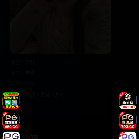
地区：
日韩
类型：
电影
年份：
2021
题材：
喜剧 / 悬疑 / 乡村