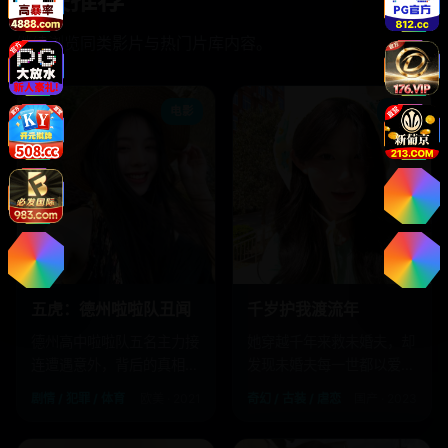
相关推荐
继续浏览同类影片与热门片库内容。
电影
电影
五虎：德州啦啦队丑闻
千岁护我渡流年
德州高中啦啦队五名主力接
她穿越千年来救未婚夫，却
连遭遇意外，背后的真相令
发现未婚夫每一世都以爱之
人胆寒。
名亲手杀死她。
剧情 / 犯罪 / 体育
欧美 · 2021
奇幻 / 古装 / 虐恋
国产 · 2023