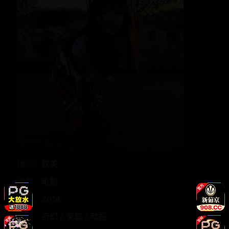
地区：
欧美
类型：
电影
年份：
2014
题材：
奇幻 / 家庭 / 动画