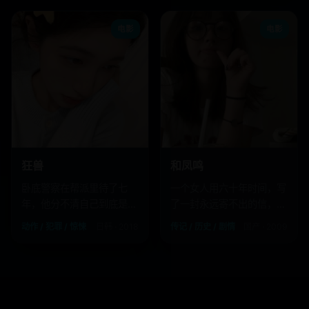
电影
电影
狂兽
和凤鸣
卧底警察在帮派里待了七
一个女人用六十年时间，写
年，他分不清自己到底是人
了一封永远寄不出的信，只
还是野兽。
为证明一个“不存在”的人活
动作 / 犯罪 / 惊悚
日韩 · 2018
传记 / 历史 / 剧情
国产 · 2009
过。