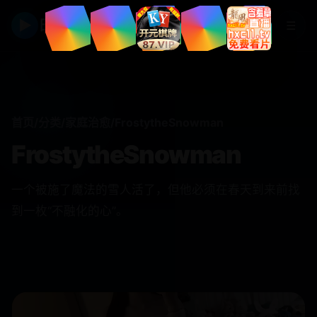
▶
日韩视频
☰
首页
/
分类
/
家庭治愈
/
FrostytheSnowman
FrostytheSnowman
一个被施了魔法的雪人活了，但他必须在春天到来前找
到一枚“不融化的心”。