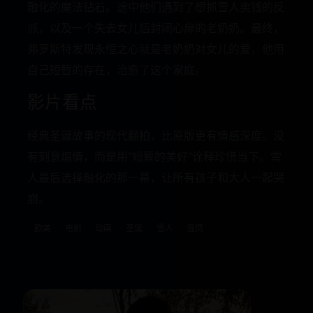
融化的魔法钻石。途中他们遇到了想抓雪人卖钱的反
派，以及一个失去女儿后封闭心扉的老奶奶。最终，
弗罗斯特发现永恒之心就是老奶奶对女儿的爱，他用
自己短暂的存在，治愈了这个家庭。
影片看点
经典圣诞故事的现代翻拍，比原版更有情感深度。没
有刻意煽情，而是用“短暂的美好”诠释珍惜当下。雪
人最后选择融化的那一幕，让所有孩子和大人一起哭
崩。
欧美
电影
动画
圣诞
雪人
温情