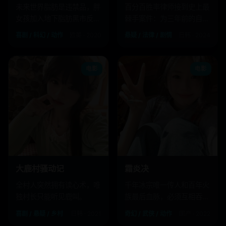
未来世界脂肪是违禁品，胖
百分百胜率律师接到史上最
女孩加入地下脂肪黑市反抗
棘手案件：为三年前的自己
军。
辩护。
喜剧 / 科幻 / 动作
欧美 · 2020
悬疑 / 法律 / 剧情
日韩 · 2024
电影
电影
大鹿村骚动记
霜炎决
全村人突然拥有读心术，唯
千年冰宗唯一传人和百年火
独村长只能听见鹿叫。
族最后血脉，必须互相吞噬
才能阻止灭世浩劫。
喜剧 / 悬疑 / 乡村
日韩 · 2021
奇幻 / 武侠 / 动作
国产 · 2022