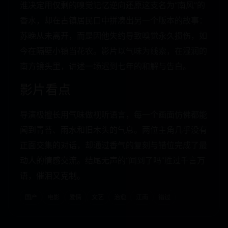
淮决定用仅剩的嗅觉记忆逆向还原这支名为“南风”的
香水，却在古镇居民口中拼凑出另一个版本的故事：
苏晚从未离开，而是因他失约导致嗅觉永久损伤，如
今在隔壁小镇当花农。影片以气味为线索，在湿润的
南方镜头里，讲述一场迟到七年的和解与告白。
影片看点
导演极擅长用气味做视听语言，每一个画面仿佛都能
闻到青苔、雨水和旧木头的气息。两位主角几乎没有
正面交集的对话，却通过香气的复刻与错位完成了最
动人的情感交流。结尾无声的“闻到了吗”胜过千言万
语，催泪又克制。
国产
电影
爱情
文艺
治愈
江南
错过