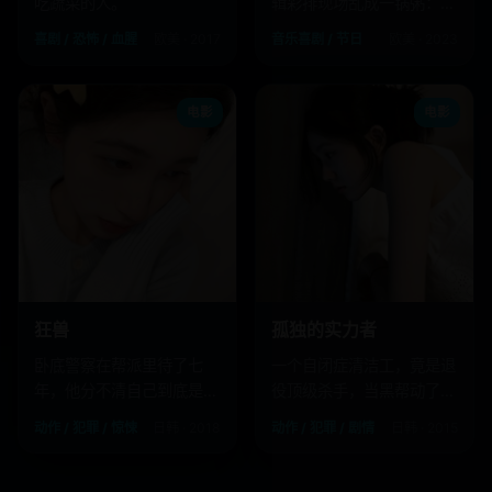
吃蔬菜的人。
辑彩排现场乱成一锅粥：道
具着火，驯鹿罢工，她却只
喜剧 / 恐怖 / 血腥
欧美 · 2017
音乐喜剧 / 节日
欧美 · 2023
想用音乐化解一切。
电影
电影
狂兽
孤独的实力者
卧底警察在帮派里待了七
一个自闭症清洁工，竟是退
年，他分不清自己到底是人
役顶级杀手，当黑帮动了他
还是野兽。
的猫，屠戮开始了。
动作 / 犯罪 / 惊悚
日韩 · 2018
动作 / 犯罪 / 剧情
日韩 · 2015