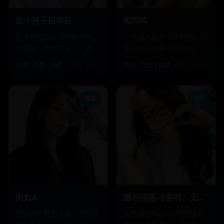
这个孩子很邪恶
和凤鸣
出车祸后陷入昏迷的母亲，
一个女人用六十年时间，写
在病床上用眨眼写下：这个
了一封永远寄不出的信，只
孩子很邪恶。
为证明一个“不存在”的人活
恐怖 / 悬疑 / 家庭
日韩 · 2022
传记 / 历史 / 剧情
国产 · 2009
过。
电影
电影
肉丸4
塞布丽娜·卡彭特：无厘头圣诞
变异肉丸报复人类，专杀不
人气歌手Sabrina的圣诞特