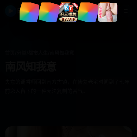
▶
日韩视频
☰
首页
/
分类
/
都市人生
/
南风知我意
南风知我意
失意的调香师回到南方古镇，在修复老宅时闻到了七年
前恋人留下的一种无法复制的香气。