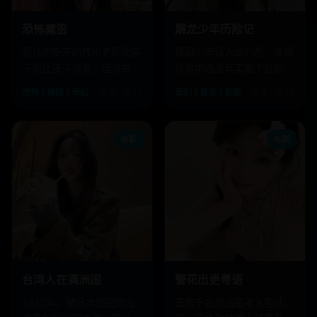
恐怖魔笛
屠龙少年历险记
孤儿院新来的音乐老师吹笛
懦弱少年误入龙穴后，发现
子能让孩子消失，但消失的
传说中恶龙其实是个社恐话
孩子都回来了且变得完美。
痨。
恐怖 / 悬疑 / 奇幻
欧美 · 2017
奇幻 / 冒险 / 家庭
欧美 · 2018
电影
电影
台湾人在满洲国
警花出更粤语
1932年，被日本殖民的台
富家千金为追星考入警队，