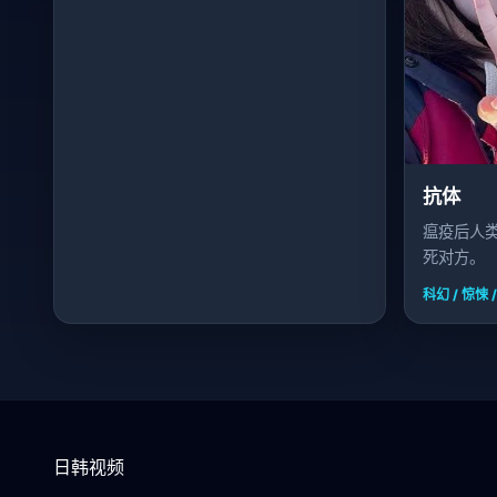
抗体
瘟疫后人
死对方。
科幻 / 惊悚 
日韩视频