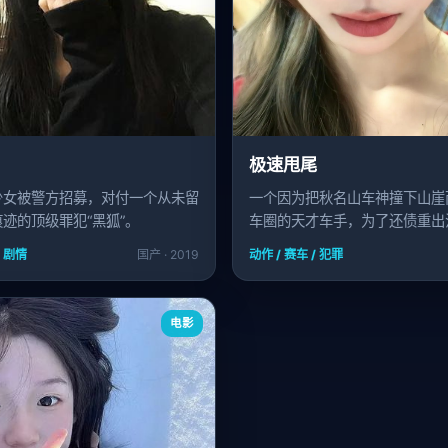
极速甩尾
少女被警方招募，对付一个从未留
一个因为把秋名山车神撞下山崖
迹的顶级罪犯“黑狐”。
车圈的天才车手，为了还债重出
竟是自动驾驶AI。
/ 剧情
国产 · 2019
动作 / 赛车 / 犯罪
电影