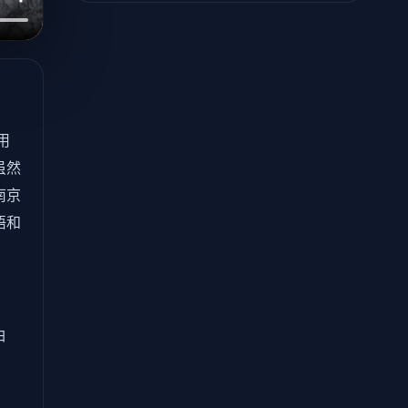
用
虽然
南京
语和
白