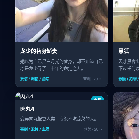
龙少的替身娇妻
黑狐
她以为自己是白月光的替身，却不知道自己
天才黑客
才是龙少寻了二十年的命定之人。
下过任何痕
爱情 / 剧情 / 虐恋
亚洲 · 2020
悬疑 / 犯罪 
电影
肉丸4
变异肉丸报复人类，专杀不吃蔬菜的人。
喜剧 / 恐怖 / 血腥
欧美 · 2017