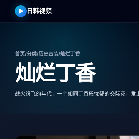
▶
日韩视频
首页
/
分类
/
历史古装
/
灿烂丁香
灿烂丁香
战火纷飞的年代，一个如同丁香般忧郁的交际花，爱