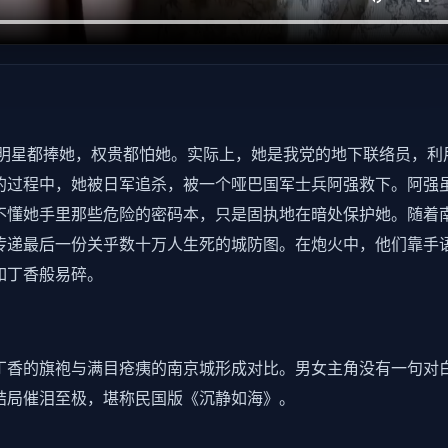
说明星都捧她，权贵都怕她。实际上，她是我党的地下联络员，利
的过程中，她被日军追杀，被一个哑巴国军士兵阿强救下。阿强
不懂她手里那些危险的密码本，只是固执地在暗处保护她。随着
传递最后一份关乎数十万人生死的城防图。在炮火中，他们靠手
如丁香般易碎。
丁香的旗袍与满目疮痍的南京城形成对比。男女主角没有一句对
结局催泪至极，堪称民国版《沉静如海》。