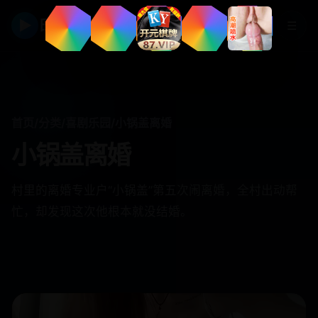
▶
日韩视频
☰
首页
/
分类
/
喜剧乐园
/
小锅盖离婚
小锅盖离婚
村里的离婚专业户“小锅盖”第五次闹离婚，全村出动帮
忙，却发现这次他根本就没结婚。