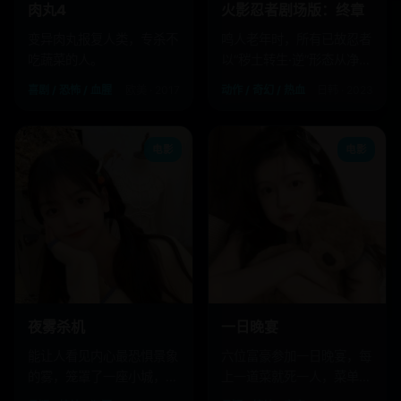
肉丸4
火影忍者剧场版：终章
变异肉丸报复人类，专杀不
鸣人老年时，所有已故忍者
吃蔬菜的人。
以“秽土转生·逆”形态从净土
归来道别。
喜剧 / 恐怖 / 血腥
欧美 · 2017
动作 / 奇幻 / 热血
日韩 · 2023
电影
电影
夜雾杀机
一日晚宴
能让人看见内心最恐惧景象
六位富豪参加一日晚宴，每
的雾，笼罩了一座小城，每
上一道菜就死一人，菜单写
个人都成了自己的刽子手。
着他们的死法。