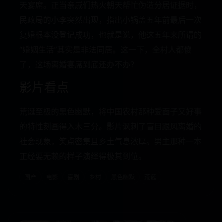
天宴席。正当亲戚们热火朝天帮忙伪造分居证据时，
民政局的小李突然出现，指出小锅盖五年前最后一次
复婚根本没登记成功，也就是说，他这五年来所谓的
“婚姻生活”其实是非法同居。这一下，全村人都傻
了，这场离婚宴席到底还办不办？
影片看点
荒诞至极的黑色幽默，将中国农村那种爱面子又好事
的特性刻画得入木三分。影片讽刺了盲目跟风离婚的
社会现象，笑点密集且乡土气息浓厚。男主那种一本
正经耍无赖的样子演绎得极其到位。
国产
电影
喜剧
乡村
黑色幽默
荒诞