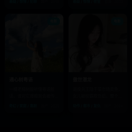
悬疑 / 惊悚 / 犯罪
国产 · 2018
悬疑 / 惊悚 / 密室
欧美 · 2022
电影
电影
通心树粤语
傲世潜龙
一棵老榕树能听懂粤语脏
退役兵王隐于菜市场卖鱼，
话，谁对它爆粗就会被传送
女儿被校霸欺负后，整个城
到说这句脏话的祖先时代。
市的地下势力都在颤抖。
奇幻 / 家庭 / 喜剧
国产 · 2025
动作 / 都市 / 复仇
国产 · 2024