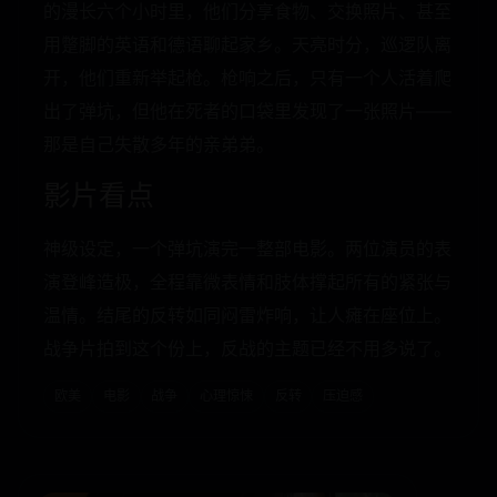
的漫长六个小时里，他们分享食物、交换照片、甚至
用蹩脚的英语和德语聊起家乡。天亮时分，巡逻队离
开，他们重新举起枪。枪响之后，只有一个人活着爬
出了弹坑，但他在死者的口袋里发现了一张照片——
那是自己失散多年的亲弟弟。
影片看点
神级设定，一个弹坑演完一整部电影。两位演员的表
演登峰造极，全程靠微表情和肢体撑起所有的紧张与
温情。结尾的反转如同闷雷炸响，让人瘫在座位上。
战争片拍到这个份上，反战的主题已经不用多说了。
欧美
电影
战争
心理惊悚
反转
压迫感