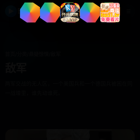
▶
日韩视频
☰
首页
/
分类
/
悬疑惊悚
/
敌军
敌军
两军交战的无人区，一个美国兵和一个德国兵被困在同
一战壕里，谁先动谁死。