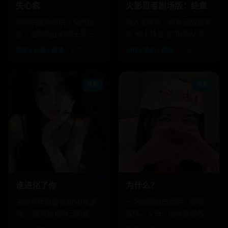
失心疯
火影忍者剧场版：终章
精神病院所有病人突然痊
鸣人老年时，所有已故忍者
愈，因为真正的疯子是一周
以“秽土转生·逆”形态从净土
前入职的院长。
归来道别。
恐怖 / 心理 / 悬疑
欧美 · 2019
动作 / 奇幻 / 热血
日韩 · 2023
电影
电影
谁进化了你
为什么？
失业青年自愿参加“进化游
一场校园枪击案后，警察、
戏”，醒来发现自己的意识
媒体、父母、凶手各说各
被做成手机语音助手。
话，真相被拆成四个版本。